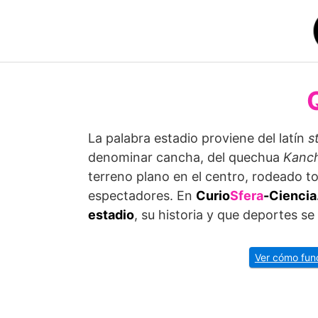
Saltar
al
contenido
La palabra estadio proviene del latín
s
denominar cancha, del quechua
Kanc
terreno plano en el centro, rodeado to
espectadores. En
Curio
Sfera
-Cienci
estadio
, su historia y que deportes se 
Ver cómo funci