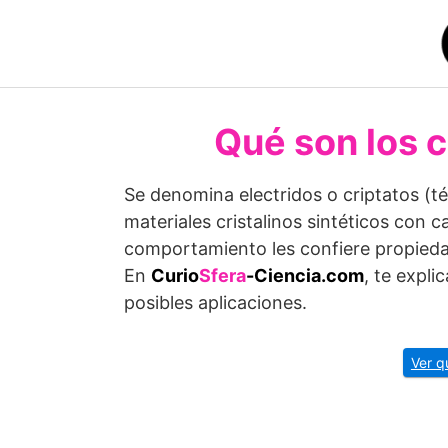
Saltar
al
contenido
Qué son los c
Se denomina electridos o criptatos (t
materiales cristalinos sintéticos con 
comportamiento les confiere propiedad
En
Curio
Sfera
-Ciencia.com
, te expl
posibles aplicaciones.
Ver q