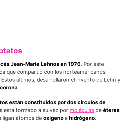
iptatos
ancés Jean-Marie Lehn
os en 1976
. Por este
sica que compartió con los norteamericanos
 Éstos últimos, desarrollaron el invento de Lehn y
corona
.
atos están constituidos por dos círculos de
es está formado a su vez por
moléculas
de
éteres
se ligan átomos de
oxígeno
e
hidrógeno
.