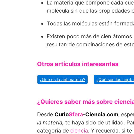
La materia que compone cada cuer
molécula sin que las propiedades 
Todas las moléculas están formad
Existen poco más de cien átomos 
resultan de combinaciones de esto
Otros artículos interesantes
¿Qué es la antimateria?
¿Qué son los cripta
¿Quieres saber más sobre cienci
Desde
Curio
Sfera
-Ciencia.com
, espe
la materia,
te haya sido de utilidad. Pa
categoría de
ciencia
. Y recuerda, si t