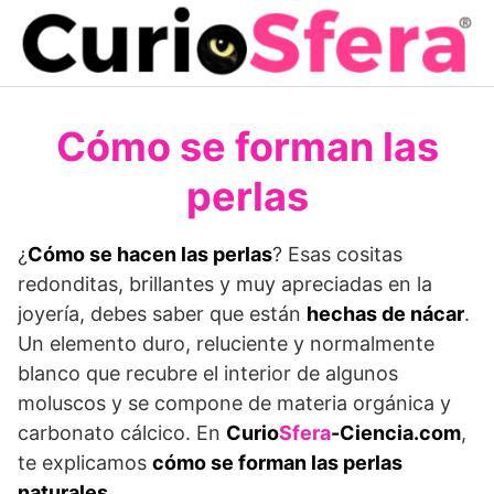
Saltar
al
contenido
Cómo se forman las
perlas
¿
Cómo se hacen las perlas
? Esas cositas
redonditas, brillantes y muy apreciadas en la
joyería, debes saber que están
hechas de nácar
.
Un elemento duro, reluciente y normalmente
blanco que recubre el interior de algunos
moluscos y se compone de materia orgánica y
carbonato cálcico. En
Curio
Sfera
-Ciencia.com
,
te explicamos
cómo se forman las perlas
naturales
.