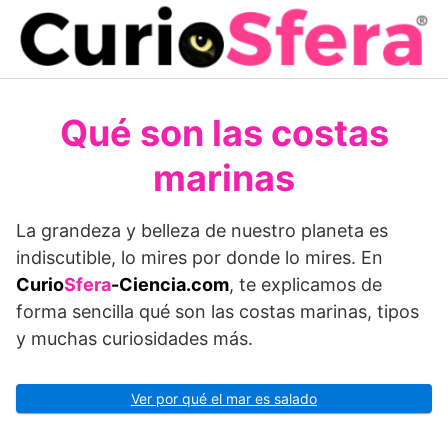
Saltar
al
contenido
Qué son las costas
marinas
La grandeza y belleza de nuestro planeta es
indiscutible, lo mires por donde lo mires. En
Curio
Sfera
-Ciencia.com
, te explicamos de
forma sencilla qué son las costas marinas, tipos
y muchas curiosidades más.
Ver por qué el mar es salado