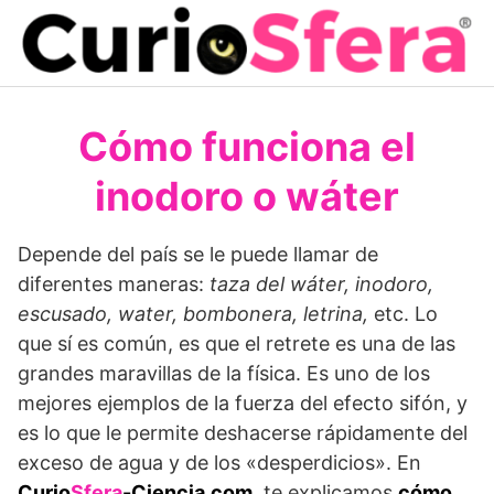
Saltar
al
contenido
Cómo funciona el
inodoro o wáter
Depende del país se le puede llamar de
diferentes maneras:
taza del wáter, inodoro,
escusado, water, bombonera, letrina,
etc. Lo
que sí es común, es que el retrete es una de las
grandes maravillas de la física. Es uno de los
mejores ejemplos de la fuerza del efecto sifón, y
es lo que le permite deshacerse rápidamente del
exceso de agua y de los «desperdicios». En
Curio
Sfera
-Ciencia.com
, te explicamos
cómo