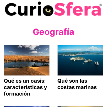
Saltar
al
contenido
Geografía
Qué es un oasis:
Qué son las
características y
costas marinas
formación