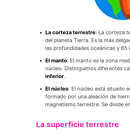
La corteza terrestre
: La corteza t
del planeta Tierra. Es la más delg
las profundidades oceánicas y 65 
El manto
: El manto es la zona medi
núcleo. Distinguimos diferentes c
inferior
.
El núcleo
: El núcleo está situado e
formado por una aleación de hierro
magnetismo terrestre. Se divide en
La superficie terrestre