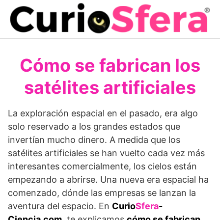
Saltar
al
contenido
Cómo se fabrican los
satélites artificiales
La exploración espacial en el pasado, era algo
solo reservado a los grandes estados que
invertían mucho dinero. A medida que los
satélites artificiales se han vuelto cada vez más
interesantes comercialmente, los cielos están
empezando a abrirse. Una nueva era espacial ha
comenzado, dónde las empresas se lanzan la
aventura del espacio. En
Curio
Sfera
-
Ciencia.com
, te explicamos
cómo se fabrican