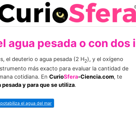
el agua pesada o con dos 
s, el deuterio o agua pesada (2 H
), y el oxígeno
2
instrumento más exacto para evaluar la cantidad de
umana cotidiana. En
Curio
Sfera
-Ciencia.com
, te
 pesada y para que se utiliza
.
potabiliza el agua del mar