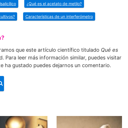
alicílico
¿Qué es el acetato de metilo?
cultivos?
Características de un interferómetro
a?
ramos que este artículo científico titulado
Qué es
ad. Para leer más información similar, puedes visitar
i te ha gustado puedes dejarnos un comentario.