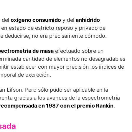
n del
oxígeno consumido
y del
anhídrido
 en estado de estricto reposo y privado de
e deducirse, no era precisamente cómodo.
spectrometría de masa
efectuado sobre un
terminada cantidad de elementos no desagradables
itir establecer con mayor precisión los índices de
mporal de excreción.
n Lifson. Pero sólo pudo ser aplicable en la
enta gracias a los avances de la espec­trometría
e recompensada en 1987 con el premio Rankin
.
sada